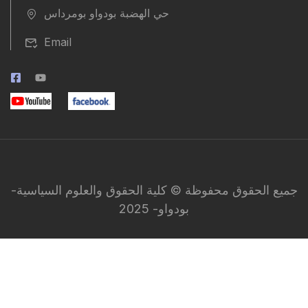
حي الهضبة بودواو بومرداس
Email
جميع الحقوق محفوظة © كلية الحقوق والعلوم السياسية-
بودواو- 2025