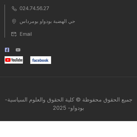
024.74.56.27
حي الهضبة بودواو بومرداس
Email
جميع الحقوق محفوظة © كلية الحقوق والعلوم السياسية-
بودواو- 2025