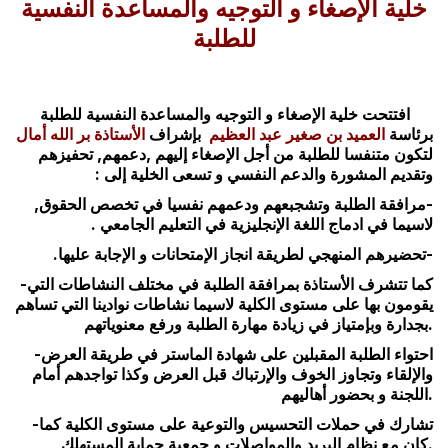
خلية الإصغاء و التوجيه والمساعدة النفسية
للطلبة
افتتحت خلية الإصغاء و التوجيه والمساعدة النفسية للطلبة
برئاسة
العميد بن صغير عبد العظيم
بإشراف
الأستاذة بر الله أمال
لتكون متنفسا للطلبة من أجل الإصغاء إليهم ,دعمهم, تحفيزهم
وتقديم المشورة والدعم النفسي و
تسعى الخلية إلى :
-مرافقة الطلبة وتشجبعهم ودعمهم نفسيا في تخصص الحقوق,
لاسيما في ادماج اللغة الإنجليزية في التعليم الجامعي .
-تحضيرهم المنهجي لطريقة انجاز الإمتحانات و الإجابة عليها.
-كما تتشرف الأستاذة بمرافقة الطلبة في مختلف النشاطات التي
يقومون بها على مستوى الكلية لاسيما نشاطات نوادينا التي تساهم
بجدارة وبإمتياز في زيادة مهارة الطلبة ورفع معنوياتهم.
-احتواء الطلبة المقبلين على شهادة الماستر في طريقة العرض
والإلقاء وتجاوز الخوف والإرتباك قبل العرض وكذا تواجدهم أمام
اللجنة و بحضور أهاليهم.
-تشارك في حملات التحسيس والتوعية على مستوى الكلية كما
كان مع نظام البريد والمواصلات و جمعية حماية المستهلك.