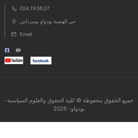
024.74.56.27
حي الهضبة بودواو بومرداس
Email
جميع الحقوق محفوظة © كلية الحقوق والعلوم السياسية-
بودواو- 2025