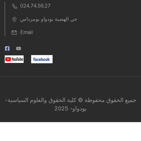
024.74.56.27
حي الهضبة بودواو بومرداس
Email
جميع الحقوق محفوظة © كلية الحقوق والعلوم السياسية-
بودواو- 2025