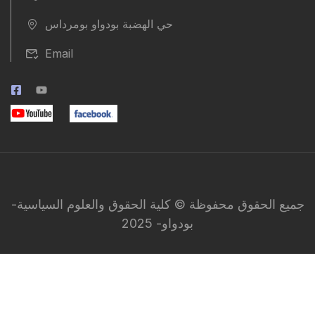
حي الهضبة بودواو بومرداس
Email
جميع الحقوق محفوظة © كلية الحقوق والعلوم السياسية-
بودواو- 2025