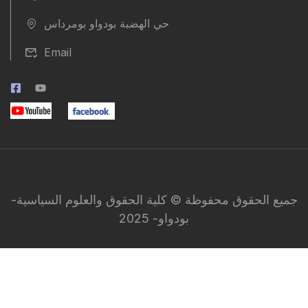
حي الهضبة بودواو بومرداس
Email
جميع الحقوق محفوظة © كلية الحقوق والعلوم السياسية-
بودواو- 2025