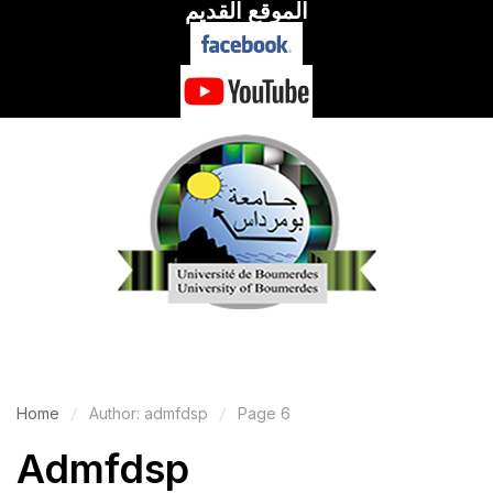
الموقع القديم
Home
Author: admfdsp
Page 6
Admfdsp