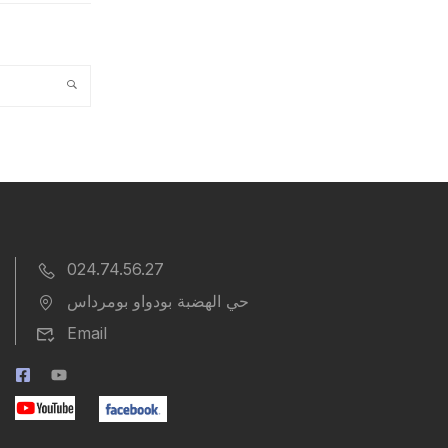
024.74.56.27
حي الهضبة بودواو بومرداس
Email