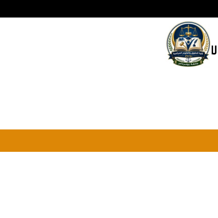
للإتـصـال