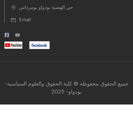
حي الهضبة بودواو بومرداس
Email
جميع الحقوق محفوظة © كلية الحقوق والعلوم السياسية-
بودواو- 2025