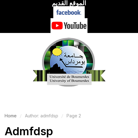
الموقع القديم
Home
Author: admfdsp
Page 2
Admfdsp