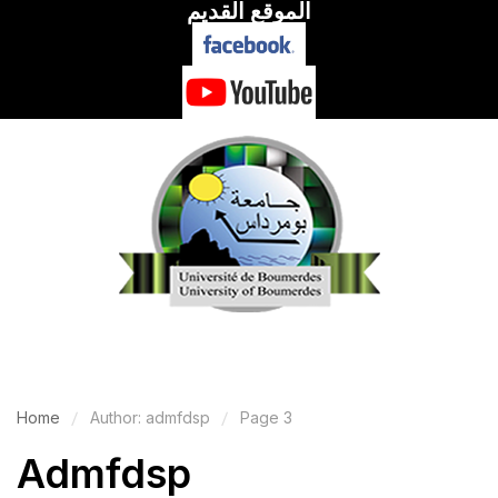
الموقع القديم
Home
Author: admfdsp
Page 3
Admfdsp